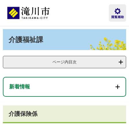
ペ
メ
ー
ニ
ジ
ュ
の
ー
先
を
本
頭
飛
文
介護福祉課
で
ば
す。
し
て
本
ページ内目次
文
へ
新着情報
介護保険係