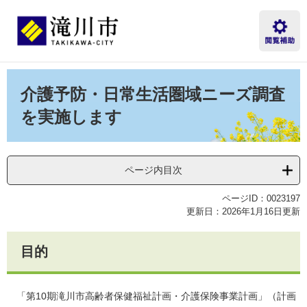
ペ
メ
ー
ニ
ジ
ュ
の
ー
先
を
本
頭
飛
文
介護予防・日常生活圏域ニーズ調査
で
ば
す。
し
を実施します
て
本
文
へ
ページ内目次
ページID：0023197
更新日：2026年1月16日更新
目的
「第10期滝川市高齢者保健福祉計画・介護保険事業計画」（計画