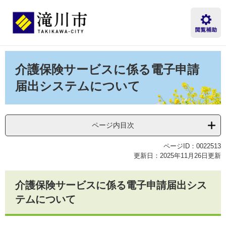
ペ
メ
ー
ニ
ジ
ュ
の
ー
先
を
本
頭
飛
文
介護保険サービスに係る電子申請
で
ば
す。
し
届出システムについて
て
本
文
へ
ページ内目次
ページID：0022513
更新日：2025年11月26日更新
介護保険サービスに係る電子申請届出シス
テムについて