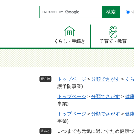
ペ
メ
Google
ー
ニ
カ
ジ
ュ
ス
の
ー
タ
先
を
ム
頭
飛
くらし・手続き
子育て・教育
検
で
ば
索
す。
し
て
本
文
トップページ
>
分類でさがす
>
く
現在地
へ
護予防事業)
トップページ
>
分類でさがす
>
健
事業)
トップページ
>
分類でさがす
>
健
事業)
いつまでも元気に過ごすため健康づ
足あと