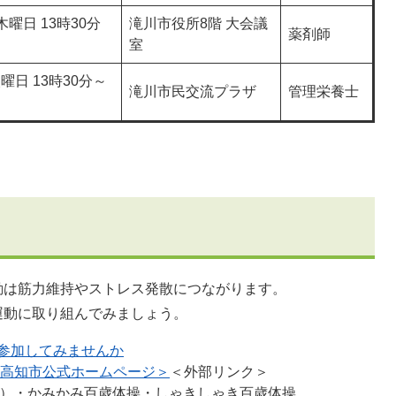
木曜日 13時30分
滝川市役所8階 大会議
薬剤師
室
曜日 13時30分～
滝川市民交流プラザ
管理栄養士
動は筋力維持やストレス発散につながります。
運動に取り組んでみましょう。
参加してみませんか
＜高知市公式ホームページ＞
＜外部リンク＞
版）・かみかみ百歳体操・しゃきしゃき百歳体操