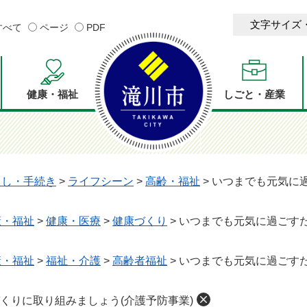
文字サイズ
すべて
ページ
PDF
健康・福祉
しごと・産業
らし・手続き
>
ライフシーン
>
高齢・福祉
>
いつまでも元気に
康・福祉
>
健康・医療
>
健康づくり
>
いつまでも元気に過ごす
康・福祉
>
福祉・介護
>
高齢者福祉
>
いつまでも元気に過ごす
くりに取り組みましょう(介護予防事業)