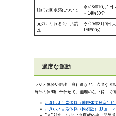
令和8年10月1日 
睡眠と睡眠薬について
～14時30分
元気になれる食生活講
令和9年3月9日 火
座
15時00分
適度な運動
ラジオ体操や散歩、庭仕事など、適度な運
自分の体調に合わせて、無理のない範囲で
いきいき百歳体操（地域体操教室）に
いきいき百歳体操（簡易版） 動画 
DVD貸出：いきいき百歳体操（簡易