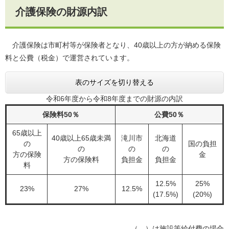
介護保険の財源内訳
介護保険は市町村等が保険者となり、40歳以上の方が納める保険
料と公費（税金）で運営されています。
表のサイズを切り替える
令和6年度から令和8年度までの財源の内訳
保険料50％
公費50％
65歳以上
40歳以上65歳未満
滝川市
北海道
の
国の負担
の
の
の
方の保険
金
方の保険料
負担金
負担金
料
12.5%
25%
23%
27%
12.5%
(17.5%)
(20%)
（ ）は施設等給付費の場合