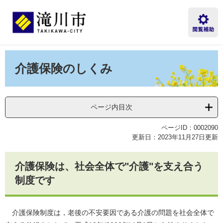
ペ
メ
ー
ニ
ジ
ュ
の
ー
先
を
本
頭
飛
文
介護保険のしくみ
で
ば
す。
し
て
本
ページ内目次
文
へ
ページID：0002090
更新日：2023年11月27日更新
介護保険は、社会全体で"介護"を支え合う
制度です
介護保険制度は，老後の不安要因である介護の問題を社会全体で