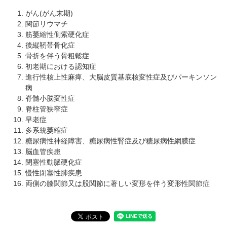
がん(がん末期)
関節リウマチ
筋萎縮性側索硬化症
後縦靭帯骨化症
骨折を伴う骨粗鬆症
初老期における認知症
進行性核上性麻痺、大脳皮質基底核変性症及びパーキンソン
病
脊髄小脳変性症
脊柱管狭窄症
早老症
多系統萎縮症
糖尿病性神経障害、糖尿病性腎症及び糖尿病性網膜症
脳血管疾患
閉塞性動脈硬化症
慢性閉塞性肺疾患
両側の膝関節又は股関節に著しい変形を伴う変形性関節症