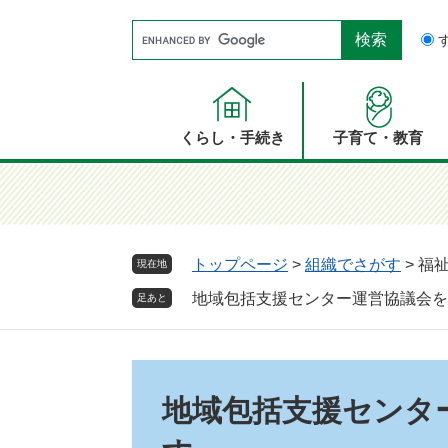
ペ
メ
Google
ー
ニ
カ
ジ
ュ
ス
の
ー
タ
先
を
ム
頭
飛
くらし・手続き
子育て・教育
検
で
ば
索
す。
し
て
本
文
トップページ
>
組織でさがす
>
福
現在地
へ
地域包括支援センター運営協議会を
足あと
本
文
地域包括支援センタ