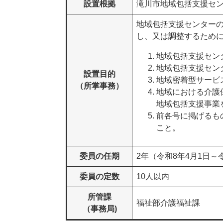
設置根拠
滝川市地域包括支援セ
地域包括支援センター
し、又は調整するために
地域包括支援セン
地域包括支援セン
設置目的
地域密着型サービ
（所掌事務）
地域における介護
地域包括支援事業
前各号に掲げるも
こと。
委員の任期
2年（令和8年4月1日～令
委員の定数
10人以内
所管課
福祉部介護福祉課
（事務局)