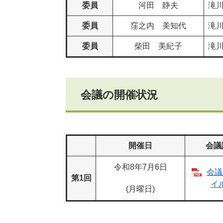
委員
河田 静夫
滝
委員
窪之内 美知代
滝
委員
柴田 美紀子
滝
会議の開催状況
開催日
会議
令和8年7月6日
会議
第1回
イル
(月曜日)