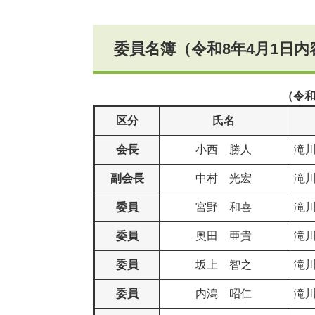
委員名簿（令和8年4月1日内
（令和
区分
氏名
会長
小西 勝人
滝
副会長
中村 光宏
滝
委員
宮野 和喜
滝
委員
奥田 亜貴
滝
委員
坂上 智之
滝
委員
内潟 昭仁
滝