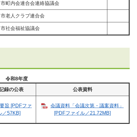
川市町内会連合会連絡協議会
川市老人クラブ連合会
川市社会福祉協議会
令和8年度
記録の公表
公表資料
要旨 [PDFファ
会議資料「会議次第・議案資料」
／57KB]
[PDFファイル／21.72MB]