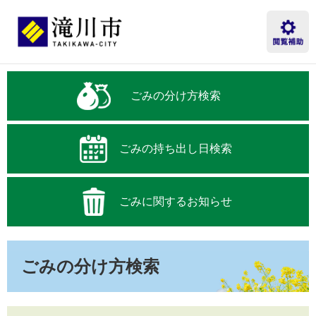
ペ
メ
ー
ニ
ジ
ュ
の
ー
先
を
本
頭
飛
文
ごみの分け方検索
で
ば
す。
し
て
本
ごみの持ち出し日検索
文
へ
ごみに関するお知らせ
ごみの分け方検索