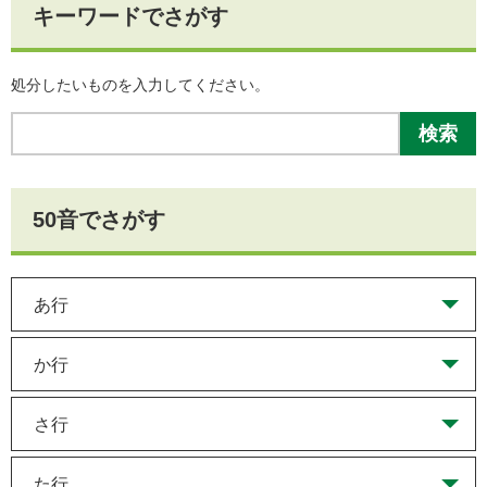
キーワードでさがす
処分したいものを入力してください。
キ
ー
ワ
ー
ド
50音でさがす
を
入
力
あ行
か行
さ行
た行