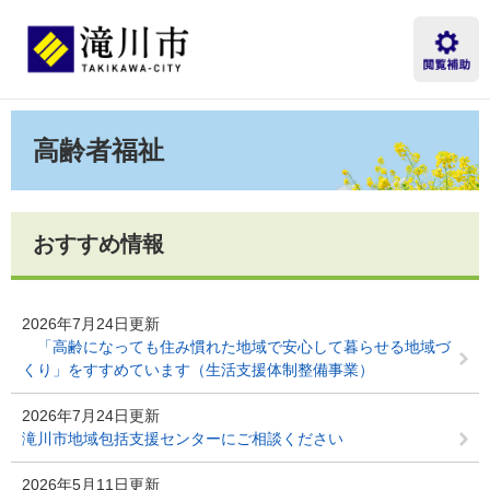
ペ
メ
ー
ニ
ジ
ュ
の
ー
先
を
本
頭
飛
文
高齢者福祉
で
ば
す。
し
て
本
文
おすすめ情報
へ
2026年7月24日更新
「高齢になっても住み慣れた地域で安心して暮らせる地域づ
くり」をすすめています（生活支援体制整備事業）
2026年7月24日更新
滝川市地域包括支援センターにご相談ください
2026年5月11日更新