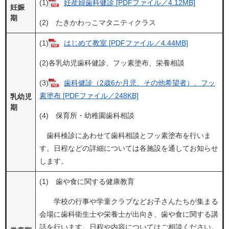
(1)
妊産婦歯科健診 [PDFファイル／4.12MB]
妊娠
期
(2) たきかわっこマタニティクラス
(1)
はじめて教室 [PDFファイル／4.44MB]
(2)各乳幼児歯科健診、フッ素塗布、栄養相談
(3)
歯科健診（2歳6か月児、その他希望者）、フッ
素塗布 [PDFファイル／248KB]
乳幼児
期
(4) 保育所・幼稚園歯科相談
歯科検診にあわせて歯科相談とフッ素塗布を行いま
す。日程などの詳細については各施設を通してお知らせ
します。
(1) 歯や食に関する健康教育
学校の行事や学童クラブなどお子さんたちが集まる
会場に歯科衛生士や栄養士が出向き、歯や食に関する講
話を行います。日程や内容についてはご相談ください。