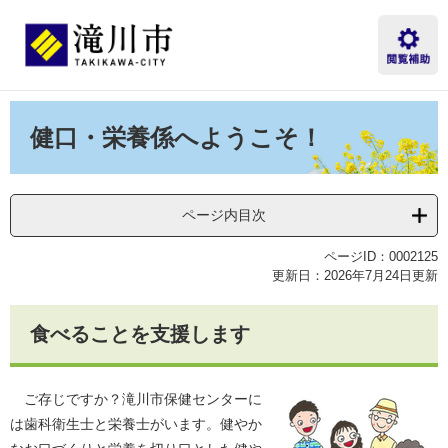
ペ
メ
ー
ニ
ジ
ュ
の
ー
先
を
本
頭
飛
文
健口・栄養係へようこそ！
で
ば
す。
し
て
本
ページ内目次
文
へ
ページID：0002125
更新日：2026年7月24日更新
食べることを支援します
ご存じですか？滝川市保健センターに
は歯科衛生士と栄養士がいます。健やか