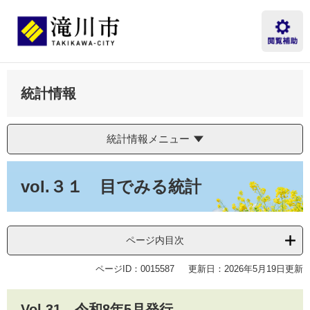
ペ
メ
ー
ニ
ジ
ュ
の
ー
先
を
頭
飛
統計情報
で
ば
す。
し
て
本
統計情報メニュー
文
へ
本
文
vol.３１ 目でみる統計
ページ内目次
ページID：0015587
更新日：2026年5月19日更新
Vol.31 令和8年5月発行