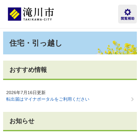
ペ
メ
ー
ニ
ジ
ュ
の
ー
先
を
本
頭
飛
文
住宅・引っ越し
で
ば
す。
し
て
本
文
おすすめ情報
へ
2026年7月16日更新
転出届はマイナポータルをご利用ください
お知らせ