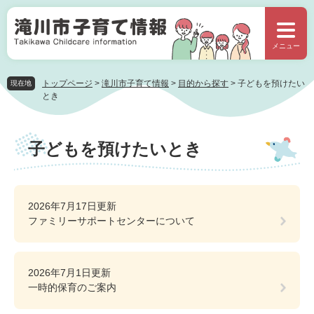
ペ
メ
ー
ニ
ジ
ュ
メニュー
の
ー
先
を
頭
飛
トップページ
>
滝川市子育て情報
>
目的から探す
>
子どもを預けたい
現在地
で
ば
とき
す。
し
て
本
本
子どもを預けたいとき
文
文
へ
2026年7月17日更新
ファミリーサポートセンターについて
2026年7月1日更新
一時的保育のご案内