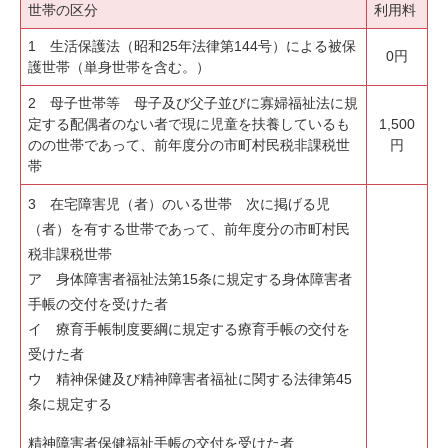
世帯の区分
利用料
1 生活保護法（昭和25年法律第144号）による被保
0円
護世帯（単身世帯を含む。）
2 母子世帯等 母子及び父子並びに寡婦福祉法に規
定する配偶者のない者で現に児童を扶養しているも
1,500
のの世帯であって、前年度分の市町村民税非課税世
円
帯
3 在宅障害児（者）のいる世帯 次に掲げる児
（者）を有する世帯であって、前年度分の市町村民
税非課税世帯
ア 身体障害者福祉法第15条に規定する身体障害者
手帳の交付を受けた者
イ 療育手帳制度要綱に規定する療育手帳の交付を
受けた者
ウ 精神保健及び精神障害者福祉に関する法律第45
条に規定する
精神障害者保健福祉手帳の交付を受けた者