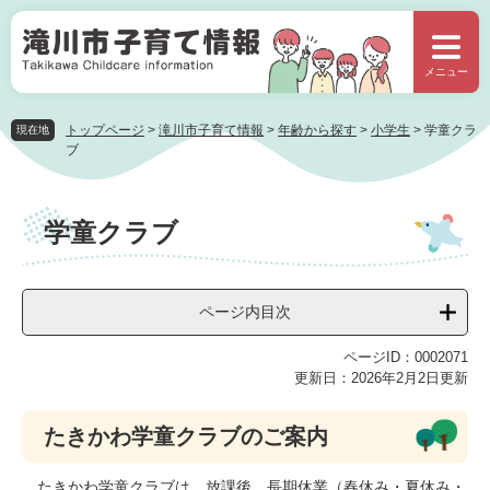
ペ
メ
ー
ニ
ジ
ュ
メニュー
の
ー
先
を
頭
飛
トップページ
>
滝川市子育て情報
>
年齢から探す
>
小学生
>
学童クラ
現在地
で
ば
ブ
す。
し
て
本
本
学童クラブ
文
文
へ
ページ内目次
ページID：0002071
更新日：2026年2月2日更新
たきかわ学童クラブのご案内
たきかわ学童クラブは、放課後、長期休業（春休み・夏休み・