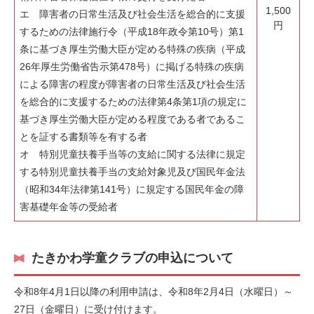
1,500
エ 障害者の日常生活及び社会生活を総合的に支援
円
するための法律施行令（平成18年政令第10号）第1
条に基づき厚生労働大臣が定める特殊の疾病（平成
26年厚生労働省告示第478号）に掲げる特殊の疾病
による障害の程度が障害者の日常生活及び社会生活
を総合的に支援するための法律第4条第1項の規定に
基づき厚生労働大臣が定める程度である者であるこ
とを証する書類等を有する者
オ 特別児童扶養手当等の支給に関する法律に規定
する特別児童扶養手当の支給対象児及び国民年金法
（昭和34年法律第141号）に規定する国民年金の障
害基礎年金等の受給者
たきかわ学童クラブの申込について
令和8年4月1日以降の利用申請は、令和8年2月4日（水曜日）～
27日（金曜日）に受け付けます。