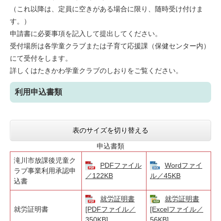
（これ以降は、定員に空きがある場合に限り、随時受け付けま
す。）
申請書に必要事項を記入して提出してください。
受付場所は各学童クラブまたは子育て応援課（保健センター内）
にて受付をします。
詳しくはたきかわ学童クラブのしおりをご覧ください。
利用申込書類
表のサイズを切り替える
申込書類
滝川市放課後児童ク
PDFファイル
Wordファイ
ラブ事業利用承認申
／122KB
ル／45KB
込書
就労証明書
就労証明書
就労証明書
[PDFファイル／
[Excelファイル／
350KB]
56KB]