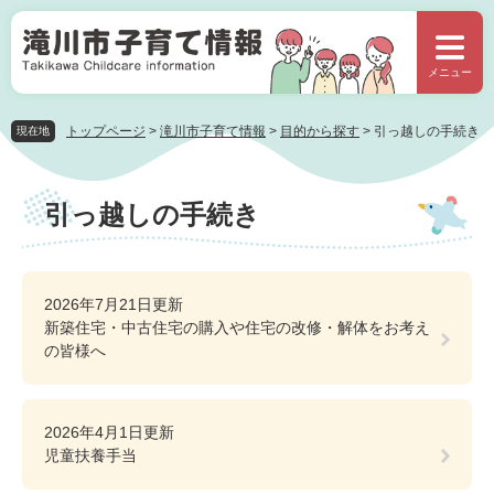
ペ
メ
ー
ニ
ジ
ュ
メニュー
の
ー
先
を
頭
飛
トップページ
>
滝川市子育て情報
>
目的から探す
>
引っ越しの手続き
現在地
で
ば
す。
し
本
て
引っ越しの手続き
文
本
文
へ
2026年7月21日更新
新築住宅・中古住宅の購入や住宅の改修・解体をお考え
の皆様へ
2026年4月1日更新
児童扶養手当