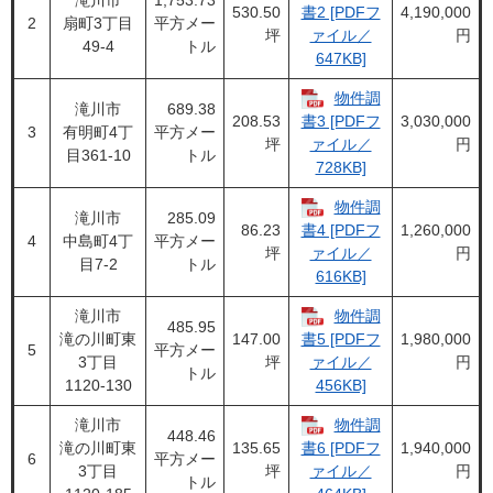
滝川市
1,753.73
530.50
4,190,000
書2 [PDFフ
2
扇町3丁目
平方メー
坪
円
ァイル／
49-4
トル
647KB]
物件調
滝川市
689.38
208.53
3,030,000
書3 [PDFフ
3
有明町4丁
平方メー
坪
円
ァイル／
目361-10
トル
728KB]
物件調
滝川市
285.09
86.23
1,260,000
書4 [PDFフ
4
中島町4丁
平方メー
坪
円
ァイル／
目7-2
トル
616KB]
滝川市
物件調
485.95
滝の川町東
147.00
1,980,000
書5 [PDFフ
5
平方メー
3丁目
坪
円
ァイル／
トル
1120-130
456KB]
滝川市
物件調
448.46
滝の川町東
135.65
1,940,000
書6 [PDFフ
6
平方メー
3丁目
坪
円
ァイル／
トル