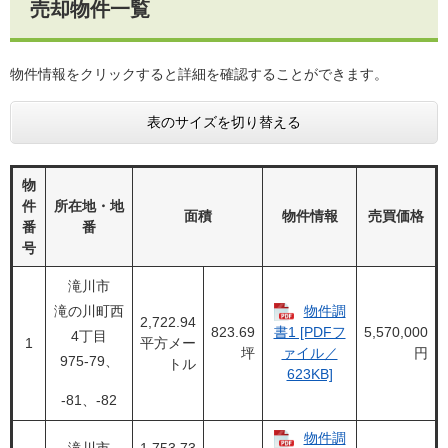
売却物件一覧
物件情報をクリックすると詳細を確認することができます。
表のサイズを切り替える
物
件
所在地・地
面積
物件情報
売買価格
番
番
号
滝川市
滝の川町西
物件調
2,722.94
823.69
5,570,000
書1 [PDFフ
4丁目
1
平方メー
坪
円
ァイル／
975-79、
トル
623KB]
-81、-82
物件調