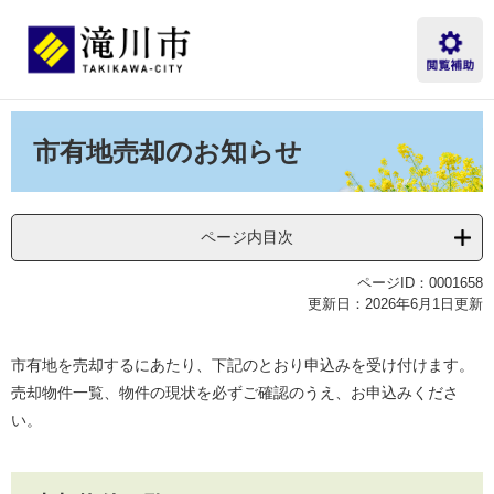
ペ
メ
ー
ニ
ジ
ュ
の
ー
先
を
本
頭
飛
文
市有地売却のお知らせ
で
ば
す。
し
て
本
ページ内目次
文
へ
ページID：0001658
更新日：2026年6月1日更新
市有地を売却するにあたり、下記のとおり申込みを受け付けます。
売却物件一覧、物件の現状を必ずご確認のうえ、お申込みくださ
い。