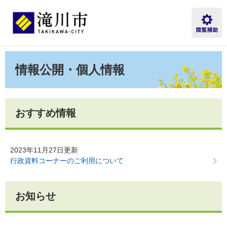
ペ
メ
ー
ニ
ジ
ュ
の
ー
先
を
本
頭
飛
文
情報公開・個人情報
で
ば
す。
し
て
本
文
おすすめ情報
へ
2023年11月27日更新
行政資料コーナーのご利用について
お知らせ