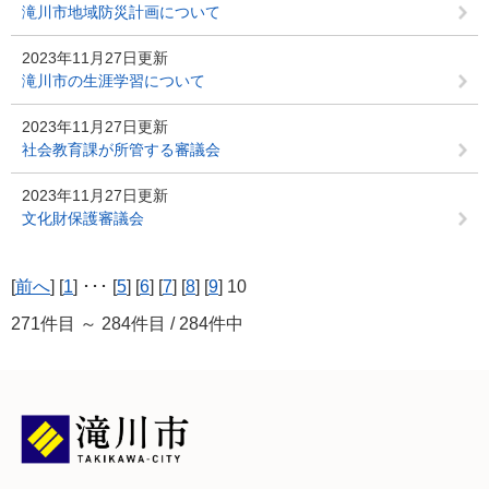
滝川市地域防災計画について
2023年11月27日更新
滝川市の生涯学習について
2023年11月27日更新
社会教育課が所管する審議会
2023年11月27日更新
文化財保護審議会
[
前へ
] [
1
] ･･･ [
5
] [
6
] [
7
] [
8
] [
9
] 10
271件目 ～ 284件目 / 284件中