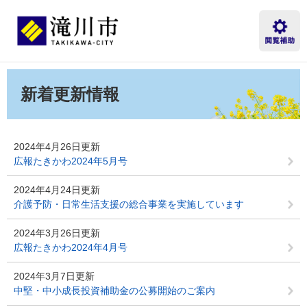
ペ
メ
ー
ニ
ジ
ュ
の
ー
先
を
本
頭
飛
文
新着更新情報
で
ば
す。
し
て
本
2024年4月26日更新
文
広報たきかわ2024年5月号
へ
2024年4月24日更新
介護予防・日常生活支援の総合事業を実施しています
2024年3月26日更新
広報たきかわ2024年4月号
2024年3月7日更新
中堅・中小成長投資補助金の公募開始のご案内