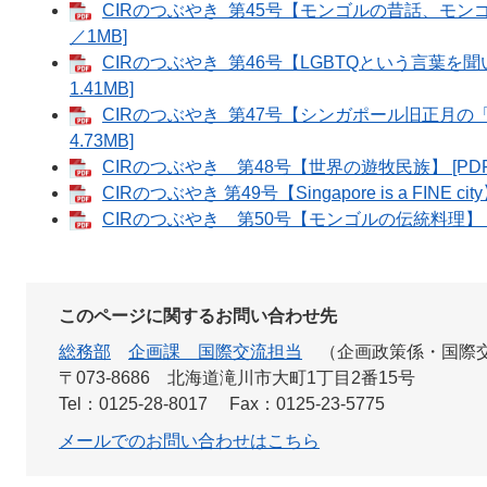
CIRのつぶやき 第45号【モンゴルの昔話、モン
／1MB]
CIRのつぶやき 第46号【LGBTQという言葉を
1.41MB]
CIRのつぶやき 第47号【シンガポール旧正月の「
4.73MB]
CIRのつぶやき 第48号【世界の遊牧民族】 [PDF
CIRのつぶやき 第49号【Singapore is a FINE ci
CIRのつぶやき 第50号【モンゴルの伝統料理】 [P
このページに関するお問い合わせ先
総務部
企画課 国際交流担当
企画政策係・国際
〒073-8686
北海道滝川市大町1丁目2番15号
Tel：0125-28-8017
Fax：0125-23-5775
メールでのお問い合わせはこちら