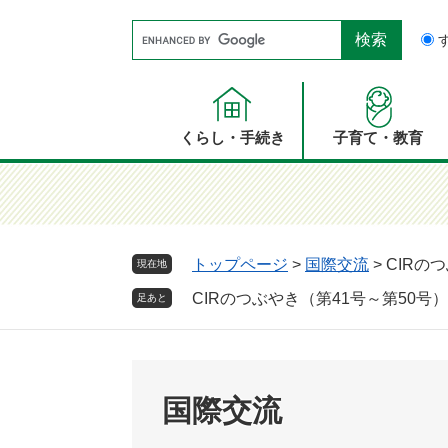
ペ
メ
Google
ー
ニ
カ
ジ
ュ
ス
の
ー
タ
先
を
ム
頭
飛
くらし・手続き
子育て・教育
検
で
ば
索
す。
し
て
本
文
トップページ
>
国際交流
>
CIRの
現在地
へ
CIRのつぶやき（第41号～第50号）
足あと
国際交流