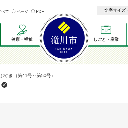
文字サイズ
すべて
ページ
PDF
健康・福祉
しごと・産業
つぶやき（第41号～第50号）