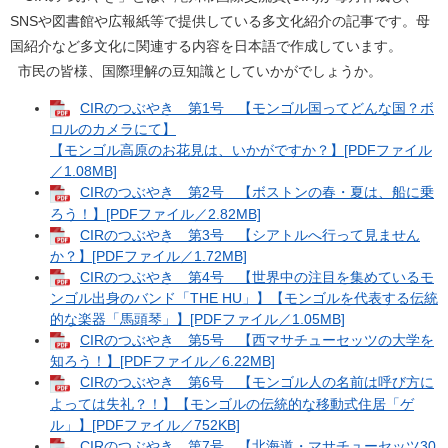
SNSや図書館や広報紙等で提供している多文化紹介の記事です。母
国紹介など多文化に関連する内容を日本語で作成しています。
市民の皆様、国際理解の豆知識としていかがでしょうか。
CIRのつぶやき 第1号 【モンゴル国ってどんな国？ボ
ロルのカメラにて】
【モンゴル高原のお花見は、いかがですか？】[PDFファイル
／1.08MB]
CIRのつぶやき 第2号 【ボストンの春・夏は、船に乗
ろう！】[PDFファイル／2.82MB]
CIRのつぶやき 第3号 【シアトルへ行って見ません
か？】[PDFファイル／1.72MB]
CIRのつぶやき 第4号 【世界中の注目を集めているモ
ンゴル出身のバンド「THE HU」】【モンゴルを代表する伝統
的な楽器「馬頭琴」】[PDFファイル／1.05MB]
CIRのつぶやき 第5号 【西マサチューセッツの大学を
知ろう！】[PDFファイル／6.22MB]
CIRのつぶやき 第6号 【モンゴル人の名前は呼び方に
よっては失礼？！】【モンゴルの伝統的な移動式住居「ゲ
ル」】[PDFファイル／752KB]
CIRのつぶやき 第7号 【北海道・マサチューセッツ30