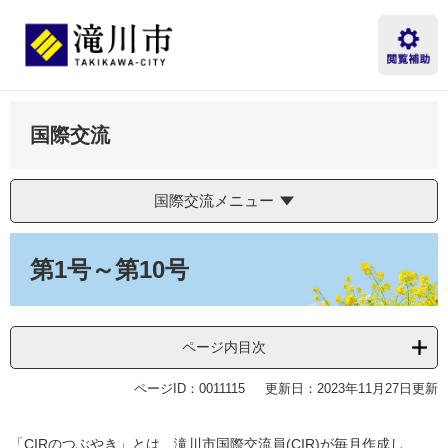
ペ
メ
ー
ニ
ジ
ュ
の
ー
先
を
頭
飛
国際交流
で
ば
す。
し
て
本
国際交流メニュー
文
へ
本
文
第1号～第10号
ページ内目次
ページID：0011115
更新日：2023年11月27日更新
「CIRのつぶやき」とは、滝川市国際交流員(CIR)が毎月作成し、