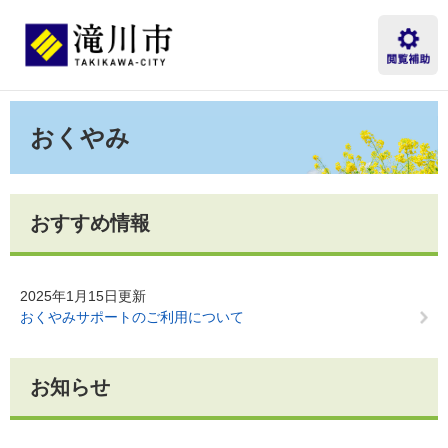
ペ
メ
ー
ニ
ジ
ュ
の
ー
先
を
本
頭
飛
文
おくやみ
で
ば
す。
し
て
本
文
おすすめ情報
へ
2025年1月15日更新
おくやみサポートのご利用について
お知らせ