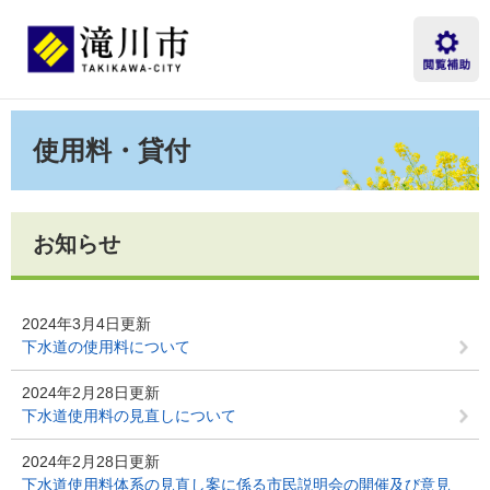
ペ
メ
ー
ニ
ジ
ュ
の
ー
先
を
本
頭
飛
文
使用料・貸付
で
ば
す。
し
て
本
文
お知らせ
へ
2024年3月4日更新
下水道の使用料について
2024年2月28日更新
下水道使用料の見直しについて
2024年2月28日更新
下水道使用料体系の見直し案に係る市民説明会の開催及び意見