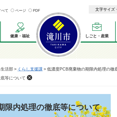
文字サイズ
すべて
ページ
PDF
健康・福祉
しごと・産業
民生活部
>
くらし支援課
>
低濃度PCB廃棄物の期限内処理の徹
徹底等について
の期限内処理の徹底等について