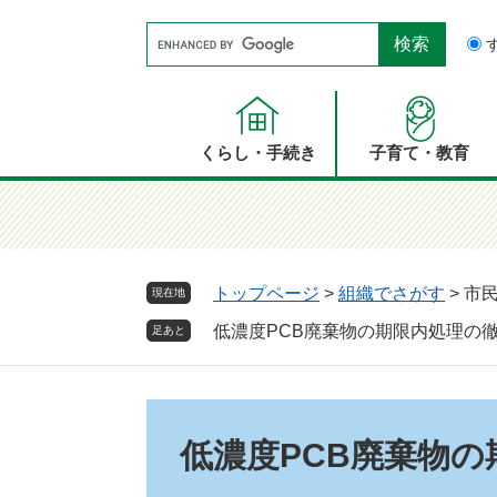
ペ
メ
Google
ー
ニ
カ
ジ
ュ
ス
の
ー
タ
先
を
ム
頭
飛
くらし・手続き
子育て・教育
検
で
ば
索
す。
し
て
本
文
トップページ
>
組織でさがす
>
市
現在地
へ
低濃度PCB廃棄物の期限内処理の
足あと
本
文
低濃度PCB廃棄物