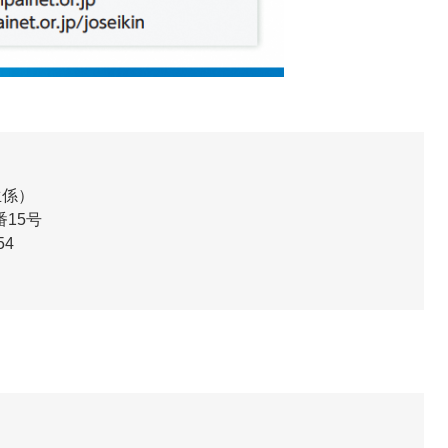
生係
15号
54