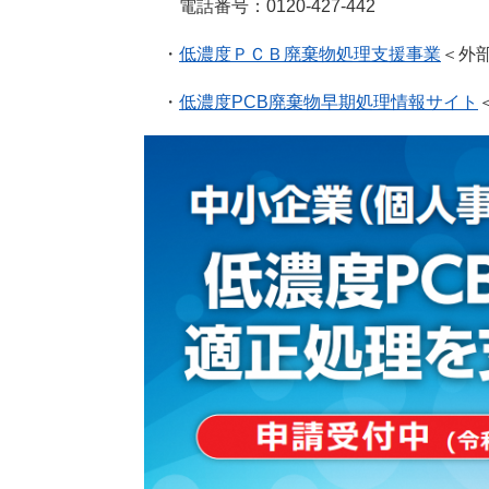
電話番号：0120-427-442
・
低濃度ＰＣＢ廃棄物処理支援事業
＜外
・
低濃度PCB廃棄物早期処理情報サイト