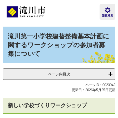
ペ
メ
ー
ニ
ジ
ュ
の
ー
先
を
本
頭
飛
文
滝川第一小学校建替整備基本計画に
で
ば
す。
し
関するワークショップの参加者募
て
集について
本
文
へ
ページ内目次
ページID：0023942
更新日：2026年5月25日更新
新しい学校づくりワークショップ