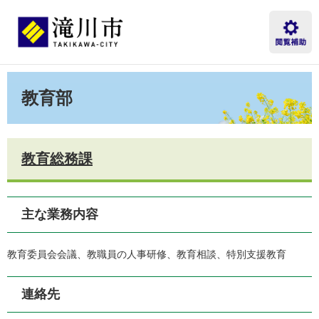
ペ
メ
ー
ニ
ジ
ュ
の
ー
先
を
本
頭
飛
文
教育部
で
ば
す。
し
て
本
文
教育総務課
へ
主な業務内容
教育委員会会議、教職員の人事研修、教育相談、特別支援教育
連絡先