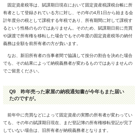
固定資産税等は、賦課期日現在において固定資産税課税台帳に所
有者として登録されている方に対し、その年の4月1日から始まる会
計年度分の税として課税する年税であり、所有期間に対して課税す
るという性格のものではありません。そのため、賦課期日前に売買
や譲渡で所有権を移転した場合でもその年度の固定資産税等の納付
義務は全額を前所有者の方が負います。
なお、新旧所有者の当事者間で協議して按分の割合を決めた場合
でも、その結果によって納税義務者が変わるものではありませんの
でご留意ください。
Q9
昨年売った家屋の納税通知書が今年もまた届い
たのですが。
前年中に売買などによって固定資産の実際の所有者が変わってい
ても、その年の賦課期日現在、まだ登記簿の所有権移転登記が完了
していない場合は、旧所有者が納税義務者となります。