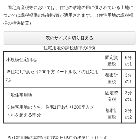
固定資産税等においては、住宅の敷地の用に供されている土地に
ついては課税標準の特例措置が適用されます。（住宅用地の課税標
準の特例措置）
表のサイズを切り替える
住宅用地の課税標準の特例
固定資
6分
小規模住宅用地
産税
の1
※住宅1戸あたり200平方メートル以下の住宅用
都市計
3分
地
画税
の1
固定資
3分
一般住宅用地
産税
の1
※住宅用地のうち、住宅1戸あたり200平方メー
都市計
3分
トルを超える部分
画税
の2
※住宅用地の認定は賦課期日現在の状況によります。