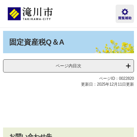
ペ
メ
ー
ニ
ジ
ュ
の
ー
先
を
本
頭
飛
文
固定資産税Q＆A
で
ば
す。
し
て
本
ページ内目次
文
へ
ページID：0022820
更新日：2025年12月11日更新
お問い合わせ先