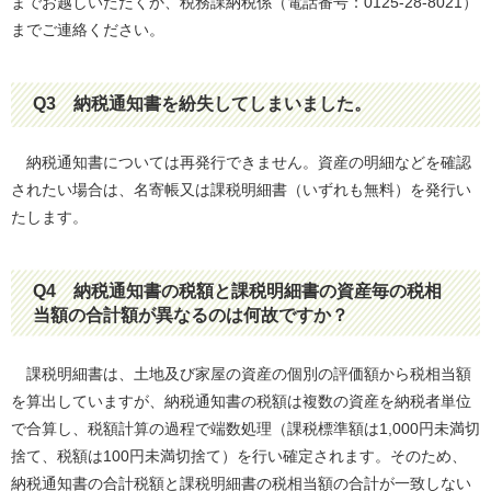
までお越しいただくか、税務課納税係（電話番号：0125-28-8021）
までご連絡ください。
Q3
納税通知書を紛失してしまいました。
納税通知書については再発行できません。資産の明細などを確認
されたい場合は、名寄帳又は課税明細書（いずれも無料）を発行い
たします。
Q4
納税通知書の税額と課税明細書の資産毎の税相
当額の合計額が異なるのは何故ですか？
課税明細書は、土地及び家屋の資産の個別の評価額から税相当額
を算出していますが、納税通知書の税額は複数の資産を納税者単位
で合算し、税額計算の過程で端数処理（課税標準額は1,000円未満切
捨て、税額は100円未満切捨て）を行い確定されます。そのため、
納税通知書の合計税額と課税明細書の税相当額の合計が一致しない