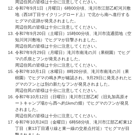
周辺住民の皆様は十分に注意してください。
令和7年9月1日（月曜日）6時00分頃、滝川市江部乙町河川敷
地（西18丁目サイクリングロード上）で北から南へ進行する
ヒグマの足跡が発見されました。
周辺住民の皆様は十分に注意してください。
令和7年9月20日（土曜日）15時00分頃、滝川市流通団地（空
知川河川敷地）でヒグマが目撃されました。
周辺住民の皆様は十分に注意してください。
令和7年9月29日（月曜日）滝川市南滝の川（果樹園）でヒグ
マの爪痕とフンが発見されました。
周辺住民の皆様は十分に注意してください。
令和7年10月1日（水曜日）8時20分頃、滝川市南滝の川（果
樹園）でヒグマの鳴き声が確認され、9月29日に発見されたヒ
グマのフンとは別の新たなフンが発見されました。
周辺住民の皆様は十分に注意してください。
令和7年10月12日（日曜日）滝川市江部乙町（旧丸加高原オ
ートキャンプ場から西へ約1kmの畑）でヒグマのフンが発見
されました。
​周辺住民の皆様は十分に注意してください。
令和7年10月24日（金曜日）6時58分頃、滝川市江部乙町東12
丁目（東13丁目通り線と東一線の交差点付近）でヒグマが目
撃されました。