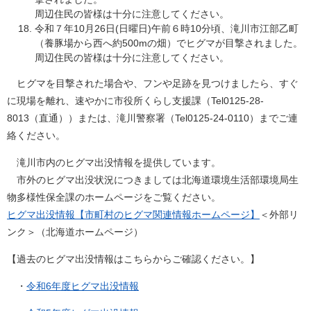
周辺住民の皆様は十分に注意してください。
令和７年10月26日(日曜日)午前６時10分頃、滝川市江部乙町
（養豚場から西へ約500mの畑）でヒグマが目撃されました。
周辺住民の皆様は十分に注意してください。
ヒグマを目撃された場合や、フンや足跡を見つけましたら、すぐ
に現場を離れ、速やかに市役所くらし支援課（Tel0125-28-
8013（直通））または、滝川警察署（Tel0125-24-0110）までご連
絡ください。
滝川市内のヒグマ出没情報を提供しています。
市外のヒグマ出没状況につきましては北海道環境生活部環境局生
物多様性保全課のホームページをご覧ください。
ヒグマ出没情報【市町村のヒグマ関連情報ホームページ】
＜外部リ
ンク＞
（北海道ホームページ）
【過去のヒグマ出没情報はこちらからご確認ください。】
・
令和6年度ヒグマ出没情報