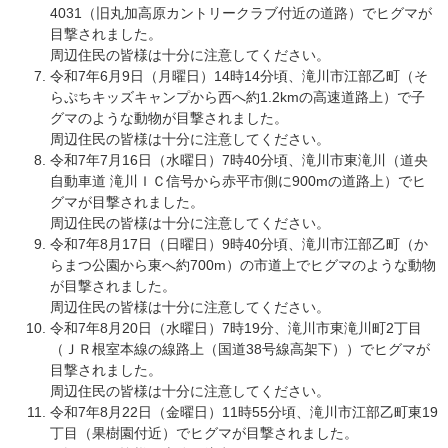
4031（旧丸加高原カントリークラブ付近の道路）でヒグマが
目撃されました。
​周辺住民の皆様は十分に注意してください。
令和7年6月9日（月曜日）14時14分頃、滝川市江部乙町（そ
らぷちキッズキャンプから西へ約1.2kmの高速道路上）で子
グマのような動物が目撃されました。
周辺住民の皆様は十分に注意してください。
令和7年7月16日（水曜日）7時40分頃、滝川市東滝川（道央
自動車道 滝川ＩＣ信号から赤平市側に900mの道路上）でヒ
グマが目撃されました。
周辺住民の皆様は十分に注意してください。
令和7年8月17日（日曜日）9時40分頃、滝川市江部乙町（か
らまつ公園から東へ約700m）の市道上でヒグマのような動物
が目撃されました。
周辺住民の皆様は十分に注意してください。
令和7年8月20日（水曜日）7時19分、滝川市東滝川町2丁目
（ＪＲ根室本線の線路上（国道38号線高架下））でヒグマが
目撃されました。
周辺住民の皆様は十分に注意してください。
令和7年8月22日（金曜日）11時55分頃、滝川市江部乙町東19
丁目（果樹園付近）でヒグマが目撃されました。