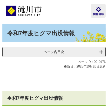
ペ
メ
ー
ニ
ジ
ュ
の
ー
先
を
本
頭
飛
文
令和7年度ヒグマ出没情報
で
ば
す。
し
て
本
ページ内目次
文
へ
ページID：0019476
更新日：2025年10月26日更新
令和7年度ヒグマ出没情報​​