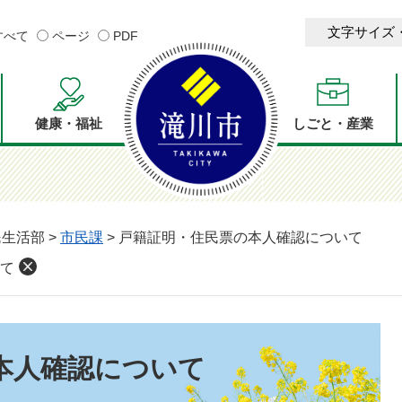
文字サイズ
すべて
ページ
PDF
健康・福祉
しごと・産業
民生活部
>
市民課
>
戸籍証明・住民票の本人確認について
て
本人確認について