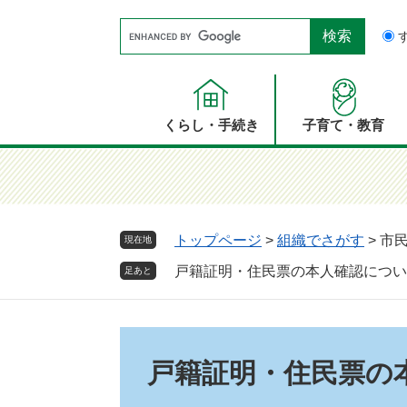
ペ
メ
Google
ー
ニ
カ
ジ
ュ
ス
の
ー
タ
先
を
ム
頭
飛
くらし・手続き
子育て・教育
検
で
ば
索
す。
し
て
本
文
トップページ
>
組織でさがす
>
市
現在地
へ
戸籍証明・住民票の本人確認につい
足あと
本
文
戸籍証明・住民票の