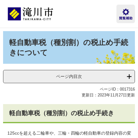
ペ
メ
ー
ニ
ジ
ュ
の
ー
先
を
本
頭
飛
文
軽自動車税（種別割）の税止め手続
で
ば
す。
し
きについて
て
本
文
へ
ページ内目次
ページID：0017316
更新日：2023年11月27日更新
軽自動車税（種別割）の税止め手続き
125ccを超える二輪車や、三輪・四輪の軽自動車の登録内容の変