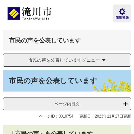
ペ
メ
ー
ニ
ジ
ュ
の
ー
先
を
頭
飛
市民の声を公表しています
で
ば
す。
し
て
本
市民の声を公表していますメニュー
文
へ
本
文
市民の声を公表しています
ページ内目次
ページID：0010754
更新日：2023年11月27日更新
「市民の声」を公表しています