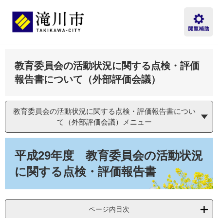
ペ
メ
ー
ニ
ジ
ュ
の
ー
先
を
頭
飛
教育委員会の活動状況に関する点検・評価
で
ば
す。
し
報告書について（外部評価会議）
て
本
文
教育委員会の活動状況に関する点検・評価報告書につい
へ
て（外部評価会議）メニュー
本
文
平成29年度 教育委員会の活動状況
に関する点検・評価報告書
ページ内目次