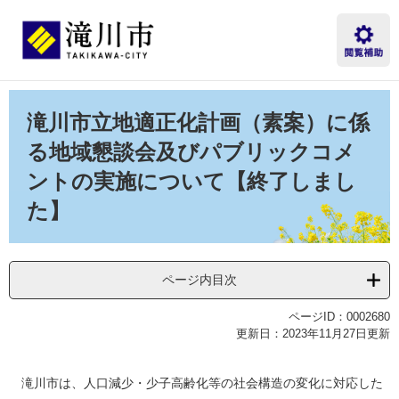
ペ
メ
ー
ニ
ジ
ュ
の
ー
先
を
本
頭
飛
文
滝川市立地適正化計画（素案）に係
で
ば
す。
し
る地域懇談会及びパブリックコメ
て
ントの実施について【終了しまし
本
文
た】
へ
ページ内目次
ページID：0002680
更新日：2023年11月27日更新
滝川市は、人口減少・少子高齢化等の社会構造の変化に対応した