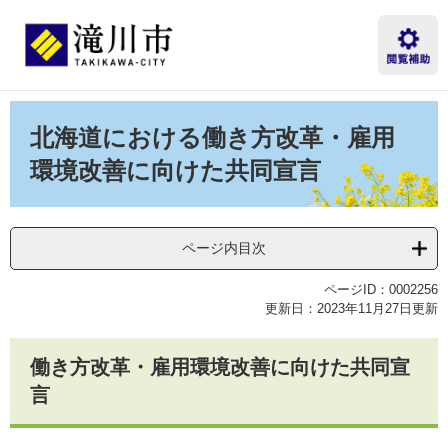
ペ
メ
ー
ニ
ジ
ュ
の
ー
先
を
本
頭
飛
文
北海道における働き方改革・雇用
で
ば
す。
し
環境改善に向けた共同宣言
て
本
文
へ
ページ内目次
ページID：0002256
更新日：2023年11月27日更新
働き方改革・雇用環境改善に向けた共同宣
言