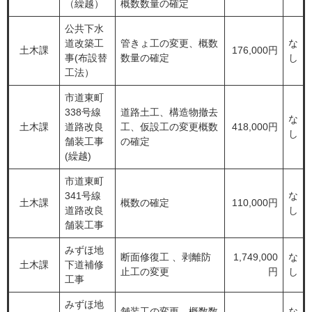
（繰越）
概数数量の確定
公共下水
道改築工
管きょ工の変更、概数
な
土木課
176,000円
事(布設替
数量の確定
し
工法）
市道東町
338号線
道路土工、構造物撤去
な
土木課
道路改良
工、仮設工の変更概数
418,000円
し
舗装工事
の確定
(繰越)
市道東町
341号線
な
土木課
概数の確定
110,000円
道路改良
し
舗装工事
みずほ地
断面修復工 、剥離防
1,749,000
な
土木課
下道補修
止工の変更
円
し
工事
みずほ地
舗装工の変更、概数数
な