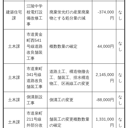
江陵中学
建築住宅
校電灯設
廃棄蛍光灯の産業廃棄
-374,000
な
課
備改修工
物とする処分量の減
円
し
事
市道黄金
町西541
な
土木課
号線道路
概数数量の確定
44,000円
し
改良舗装
工事
市道東町
道路土工、構造物撤去
341号線
2,145,000
な
土木課
工、舗装工、排水構造
道路改良
円
し
物工、区画線工の変更
舗装工事
側溝新設
な
土木課
側溝工の変更
-88,000円
工事
し
市道泉町
211号線
舗装工の変更概数数量
1,331,000
な
土木課
外部分改
の確定
円
し