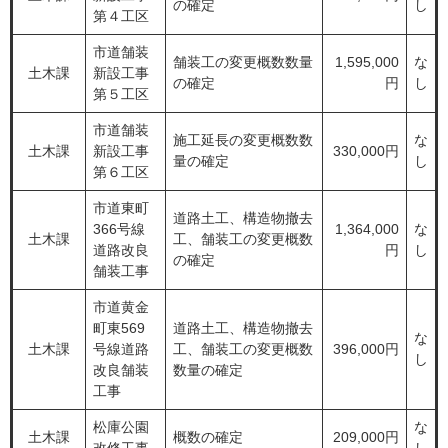
の確定
し
第４工区
市道舗装
舗装工の変更概数数量
1,595,000
な
土木課
新設工事
の確定
円
し
第５工区
市道舗装
施工延長の変更概数数
な
土木課
新設工事
330,000円
量の確定
し
第６工区
市道東町
道路土工、構造物撤去
366号線
1,364,000
な
土木課
工、舗装工の変更概数
道路改良
円
し
の確定
舗装工事
市道黄金
町東569
道路土工、構造物撤去
な
土木課
号線道路
工、舗装工の変更概数
396,000円
し
改良舗装
数量の確定
工事
松庫公園
な
土木課
概数の確定
209,000円