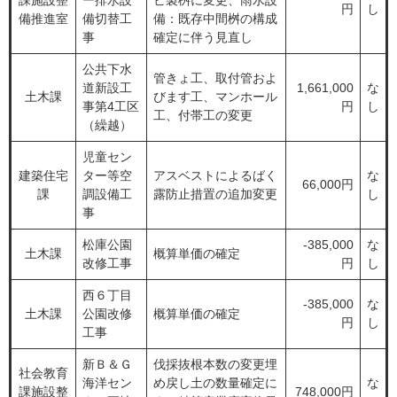
課施設整
ー排水設
ビ製桝に変更、雨水設
円
し
備推進室
備切替工
備：既存中間桝の構成
事
確定に伴う見直し
公共下水
管きょ工、取付管およ
道新設工
1,661,000
な
土木課
びます工、マンホール
事第4工区
円
し
工、付帯工の変更
（繰越）
児童セン
建築住宅
ター等空
アスベストによるばく
な
66,000円
課
調設備工
露防止措置の追加変更
し
事
松庫公園
-385,000
な
土木課
概算単価の確定
改修工事
円
し
西６丁目
-385,000
な
土木課
公園改修
概算単価の確定
円
し
工事
新Ｂ＆Ｇ
伐採抜根本数の変更埋
社会教育
海洋セン
め戻し土の数量確定に
な
課施設整
748,000円