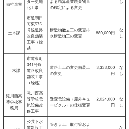
ター更地
よる精算産業廃棄物量
し
備推進室
化工事
の確定による変更
市道朝日
町東575
号線道路
構造物撤去工の変更排
な
土木課
880,000円
改良舗装
水構造物工の変更
し
工事（繰
越）
市道東町
341号線
道路土工の変更舗装工
3,333,000
な
土木課
道路改良
の変更
円
し
舗装工事
（繰越）
滝川西高
滝川西高
等学校電
受変電設備（屋外キュ
2,024,000
な
等学校事
気設備改
ービクル）の仕様変更
円
し
務局
修工事
公共下水
管きょ工、取付管およ
道新設工
な