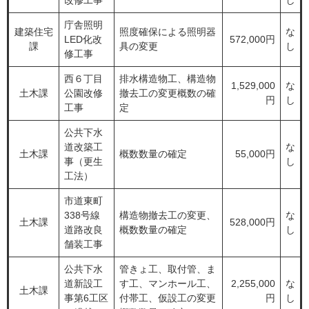
改修工事
し
庁舎照明
建築住宅
照度確保による照明器
な
LED化改
572,000円
課
具の変更
し
修工事
西６丁目
排水構造物工、構造物
1,529,000
な
土木課
公園改修
撤去工の変更概数の確
円
し
工事
定
公共下水
道改築工
な
​土木課
概数数量の確定
55,000円
事（更生
し
工法）
市道東町
338号線
構造物撤去工の変更、
な
土木課
528,000円
道路改良
概数数量の確定
し
舗装工事
公共下水
管きょ工、取付管、ま
道新設工
す工、マンホール工、
2,255,000
な
土木課
事第6工区
付帯工、仮設工の変更
円
し