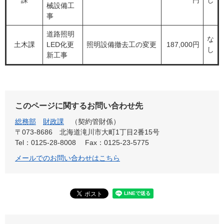
課
円
し
械設備工
事
道路照明
な
土木課
LED化更
照明設備撤去工の変更
187,000円
し
新工事
このページに関するお問い合わせ先
総務部
財政課
契約管財係
〒073-8686
北海道滝川市大町1丁目2番15号
Tel：0125-28-8008
Fax：0125-23-5775
メールでのお問い合わせはこちら