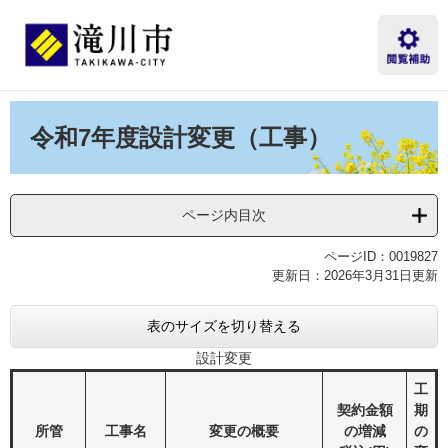
ペ
メ
ー
ニ
ジ
ュ
の
ー
先
を
本
頭
飛
文
令和7年度設計変更（工事）
で
ば
す。
し
て
本
ページ内目次
文
へ
ページID：0019827
更新日：2026年3月31日更新
表のサイズを切り替える
設計変更
工
契約金額
期
所管
工事名
変更の概要
の増減
の