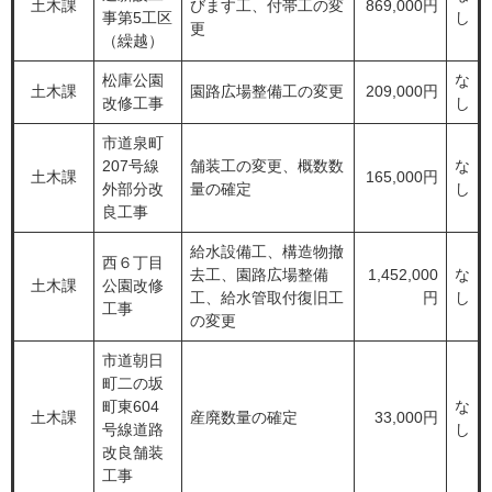
土木課
びます工、付帯工の変
869,000円
事第5工区
し
更
（繰越）
松庫公園
な
土木課
園路広場整備工の変更
209,000円
改修工事
し
市道泉町
207号線
舗装工の変更、概数数
な
土木課
165,000円
外部分改
量の確定
し
良工事
給水設備工、構造物撤
西６丁目
去工、園路広場整備
1,452,000
な
土木課
公園改修
工、給水管取付復旧工
円
し
工事
の変更
市道朝日
町二の坂
町東604
な
土木課
産廃数量の確定
33,000円
号線道路
し
改良舗装
工事