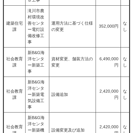
Ｂ工事
滝川市農
村環境改
建築住宅
善センタ
運用方法に基づく仕様
な
352,000円
課
ー電灯設
の変更
し
備改修工
事
​新B&G海
社会教育
洋センタ
資材変更、舗装方法の
6,490,000
な
課
ー新築工
変更
円
し
事
新B&G海
洋センタ
社会教育
2,420,000
な
ー新築電
設備追加
課
円
し
気設備工
事
新B&G海
洋センタ
社会教育
2,420,000
な
ー新築機
設備変更及び追加