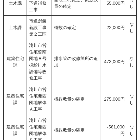
土木課
下道補修
55,000円
量の確定
し
工事
市道舗装
な
土木課
新設工事
概数の確定
-22,000円
し
第２工区
滝川市営
住宅啓南
建築住宅
団地８号
排水管の改修箇所の追
な
473,000円
課
棟給排水
加
し
設備等改
修工事
滝川市営
建築住宅
住宅開西
な
概数数量の確定
275,000円
課
団地解体
し
Ａ工事
滝川市営
建築住宅
住宅開西
-561,000
な
概数数量の確定
課
団地解体
円
し