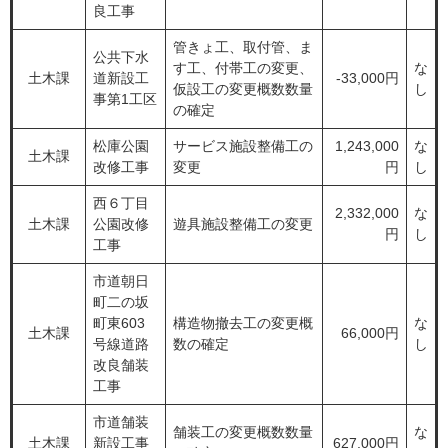
良工事
管きょ工、取付管、ま
公共下水
す工、付帯工の変更、
な
土木課
道新設工
-33,000円
仮設工の変更概数数量
し
事第1工区
の確定
松庫公園
サービス施設整備工の
1,243,000
な
土木課
改修工事
変更
円
し
西６丁目
2,332,000
な
土木課
公園改修
遊具施設整備工の変更
円
し
工事
市道朝日
町二の坂
町東603
構造物撤去工の変更概
な
土木課
66,000円
号線道路
数の確定
し
改良舗装
工事
市道舗装
舗装工の変更概数数量
な
土木課
新設工事
627,000円