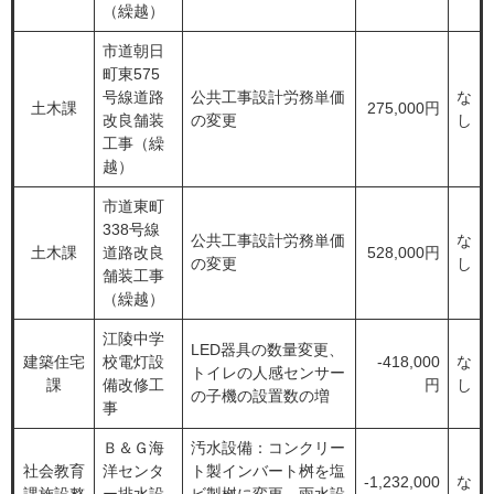
（繰越）
市道朝日
町東575
号線道路
公共工事設計労務単価
な
土木課
275,000円
改良舗装
の変更
し
工事（繰
越）
市道東町
338号線
公共工事設計労務単価
な
土木課
道路改良
528,000円
の変更
し
舗装工事
（繰越）
江陵中学
LED器具の数量変更、
建築住宅
校電灯設
-418,000
な
トイレの人感センサー
課
備改修工
円
し
の子機の設置数の増
事
Ｂ＆Ｇ海
汚水設備：コンクリー
社会教育
洋センタ
ト製インバート桝を塩
-1,232,000
な