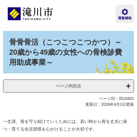
ペ
メ
ー
ニ
ジ
ュ
の
ー
先
を
本
頭
飛
文
骨骨骨活（こつこつこつかつ）～
で
ば
す。
し
20歳から49歳の女性への骨検診費
て
用助成事業～
本
文
へ
ページ内目次
ページID：0019401
更新日：2026年4月1日更新
一生涯、骨を守り続けていくためには、若い時から骨を丈夫に保
つ・育てる生活習慣を心がけることが大切です。