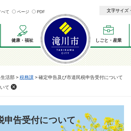
文字サイズ
すべて
ページ
PDF
健康・福祉
しごと・産業
民生活部
>
税務課
>
確定申告及び市道民税申告受付について
いて
税申告受付について