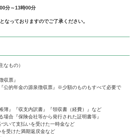
00分～13時00分
までとなっておりますのでご了承ください。
主なもの）
徴収票』
『公的年金の源泉徴収票』※少額のものもすべて必要で
帳簿』『収支内訳書』『領収書（経費）』など
る場合『保険会社等から発行された証明書等』
基づいて支払いを受けた一時金など
いを受けた満期返戻金など