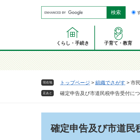
ペ
メ
Google
ー
ニ
カ
ジ
ュ
ス
の
ー
タ
先
を
ム
頭
飛
くらし・手続き
子育て・教育
検
で
ば
索
す。
し
て
本
文
トップページ
>
組織でさがす
>
市
現在地
へ
確定申告及び市道民税申告受付につ
足あと
本
文
確定申告及び市道民