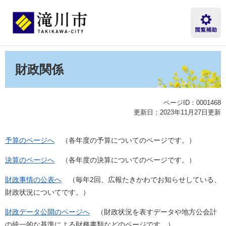
ペ
メ
ー
ニ
ジ
ュ
の
ー
先
を
本
頭
飛
文
財政関係
で
ば
す。
し
て
本
ページID：0001468
文
更新日：2023年11月27日更新
へ
予算のページへ
（各年度の予算についてのページです。）
決算のページへ
（各年度の決算についてのページです。）
財政事情の公表へ
（毎年2回、広報たきかわでお知らせしている、
財政状況についてです。）
財政データ公開のページへ
（財政状況を表すデータや地方公会計
の統一的な基準による財務書類などのページです。）