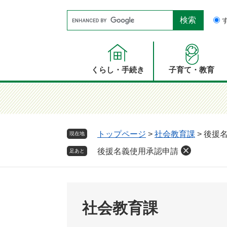
ペ
メ
Google
ー
ニ
カ
ジ
ュ
ス
の
ー
タ
先
を
ム
頭
飛
くらし・手続き
子育て・教育
検
で
ば
索
す。
し
て
本
文
トップページ
>
社会教育課
>
後援
現在地
へ
後援名義使用承認申請
足あと
社会教育課