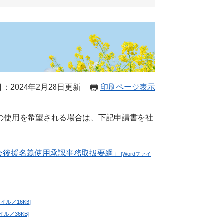
：2024年2月28日更新
印刷ページ表示
の使用を希望される場合は、下記申請書を社
会後援名義使用承認事務取扱要綱」
[Wordファイ
。
ァイル／16KB]
イル／36KB]