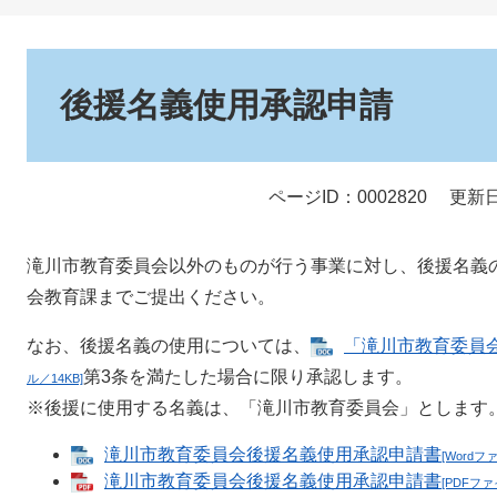
本
文
後援名義使用承認申請
ページID：0002820
更新日
滝川市教育委員会以外のものが行う事業に対し、後援名義
会教育課までご提出ください。
なお、後援名義の使用については、
「滝川市教育委員
第3条を満たした場合に限り承認します。
ル／14KB]
※後援に使用する名義は、「滝川市教育委員会」とします
滝川市教育委員会後援名義使用承認申請書
[Wordフ
滝川市教育委員会後援名義使用承認申請書
[PDFファ