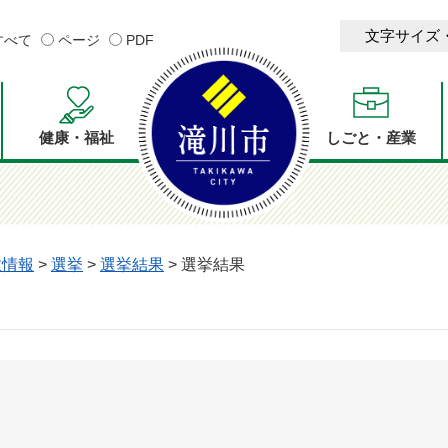
文字サイズ
すべて
ページ
PDF
健康・福祉
しごと・産業
政情報
>
選挙
>
選挙結果
>
選挙結果