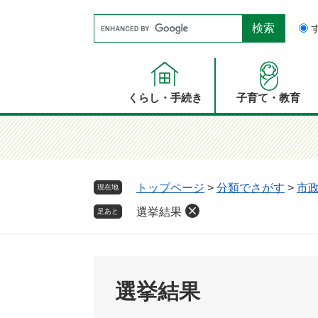
ペ
メ
Google
ー
ニ
カ
ジ
ュ
ス
の
ー
タ
先
を
ム
頭
飛
くらし・手続き
子育て・教育
検
で
ば
索
す。
し
て
本
文
トップページ
>
分類でさがす
>
市
現在地
へ
選挙結果
足あと
選挙結果