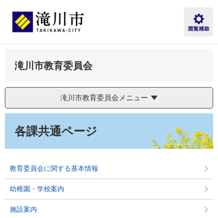
ペ
メ
ー
ニ
ジ
ュ
の
ー
先
を
頭
飛
滝川市教育委員会
で
ば
す。
し
て
本
滝川市教育委員会メニュー
文
へ
本
文
各課共通ページ
教育委員会に関する基本情報
幼稚園・学校案内
施設案内