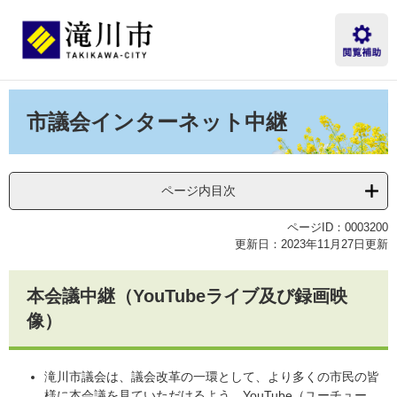
ペ
メ
ー
ニ
ジ
ュ
の
ー
先
を
本
頭
飛
文
市議会インターネット中継
で
ば
す。
し
て
本
ページ内目次
文
へ
ページID：0003200
更新日：2023年11月27日更新
本会議中継（YouTubeライブ及び録画映
像）
滝川市議会は、議会改革の一環として、より多くの市民の皆
様に本会議を見ていただけるよう、YouTube（ユーチュー