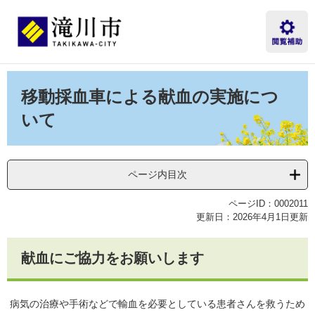
ペ
メ
ー
ニ
ジ
ュ
の
ー
先
を
本
頭
飛
文
移動採血車による献血の実施につ
で
ば
す。
し
いて
て
本
文
へ
ページ内目次
ページID：0002011
更新日：2026年4月1日更新
献血にご協力をお願いします
病気の治療や手術などで輸血を必要としている患者さんを救うため