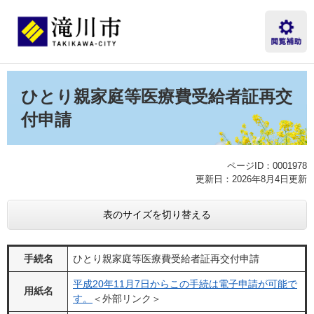
ペ
メ
ー
ニ
ジ
ュ
の
ー
先
を
本
頭
飛
文
ひとり親家庭等医療費受給者証再交
で
ば
す。
し
付申請
て
本
文
ページID：0001978
へ
更新日：2026年8月4日更新
表のサイズを切り替える
手続名
ひとり親家庭等医療費受給者証再交付申請
平成20年11月7日からこの手続は電子申請が可能で
用紙名
す。
＜外部リンク＞