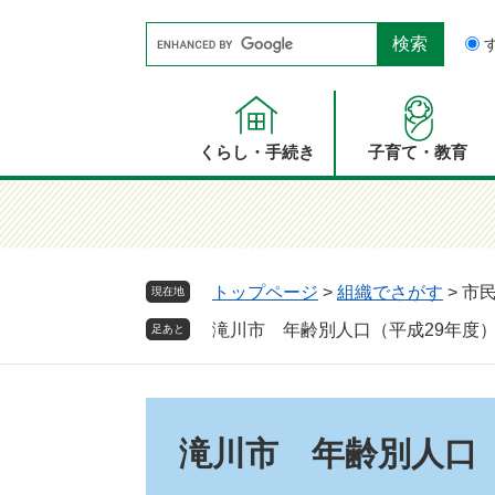
ペ
メ
Google
ー
ニ
カ
ジ
ュ
ス
の
ー
タ
先
を
ム
頭
飛
くらし・手続き
子育て・教育
検
で
ば
索
す。
し
て
本
文
トップページ
>
組織でさがす
>
市
現在地
へ
滝川市 年齢別人口（平成29年度
足あと
本
文
滝川市 年齢別人口（