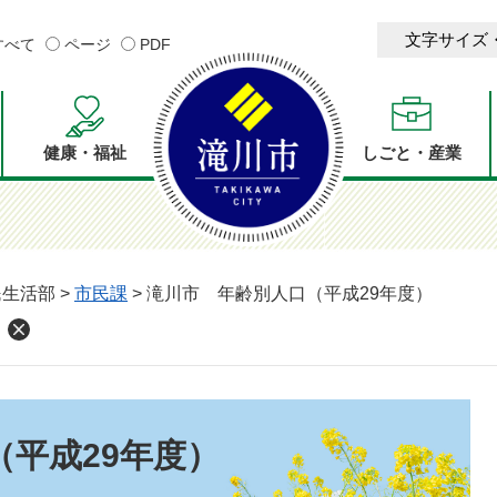
文字サイズ
すべて
ページ
PDF
健康・福祉
しごと・産業
民生活部
>
市民課
>
滝川市 年齢別人口（平成29年度）
）
平成29年度）