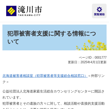
ペ
メ
ー
ニ
ジ
ュ
の
ー
先
を
本
頭
飛
文
犯罪被害者支援に関する情報につ
で
ば
す。
し
いて
て
本
文
ページID：0001777
へ
更新日：2025年4月1日更新
北海道被害者相談室（犯罪被害者等支援総合相談窓口）
＜外部リン
ク＞
公益社団法人北海道家庭生活総合カウンセリングセンターに開設さ
れています。
犯罪被害者とその遺族の方々に対して、相談活動や直接的支援活動