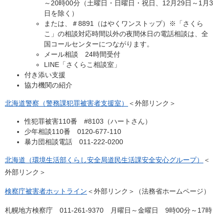
～20時00分（土曜日・日曜日・祝日、12月29日～1月3
日を除く）
または、＃8891（はやくワンストップ）※「さくら
こ」の相談対応時間以外の夜間休日の電話相談は、全
国コールセンターにつながります。
メール相談 24時間受付
LINE「さくらこ相談室」
付き添い支援
協力機関の紹介
北海道警察（警務課犯罪被害者支援室）
＜外部リンク＞
性犯罪被害110番 #8103（ハートさん）
少年相談110番 0120-677-110
暴力団相談電話 011-222-0200
北海道（環境生活部くらし安全局道民生活課安全安心グループ）
＜
外部リンク＞
検察庁被害者ホットライン
＜外部リンク＞
（法務省ホームページ）
札幌地方検察庁 011-261-9370 月曜日～金曜日 9時00分～17時