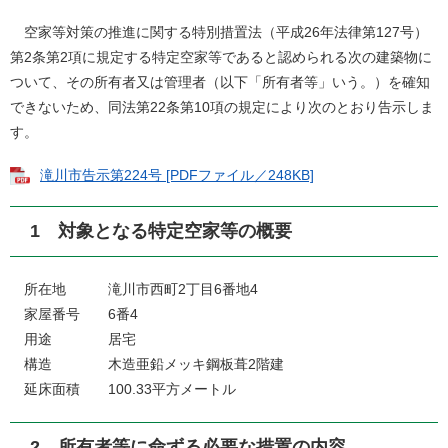
空家等対策の推進に関する特別措置法（平成26年法律第127号）
第2条第2項に規定する特定空家等であると認められる次の建築物に
ついて、その所有者又は管理者（以下「所有者等」いう。）を確知
できないため、同法第22条第10項の規定により次のとおり告示しま
す。
滝川市告示第224号 [PDFファイル／248KB]
1 対象となる特定空家等の概要
所在地 滝川市西町2丁目6番地4
家屋番号 6番4
用途 居宅
構造 木造亜鉛メッキ鋼板葺2階建
延床面積 100.33平方メートル
2 所有者等に命ずる必要な措置の内容