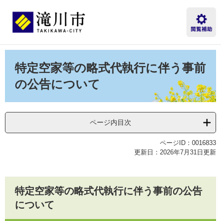
ペ
メ
ー
ニ
ジ
ュ
の
ー
先
を
本
頭
飛
文
特定空家等の略式代執行に伴う事前
で
ば
す。
し
の公告について
て
本
文
へ
ページ内目次
ページID：0016833
更新日：2026年7月31日更新
特定空家等の略式代執行に伴う事前の公告
について