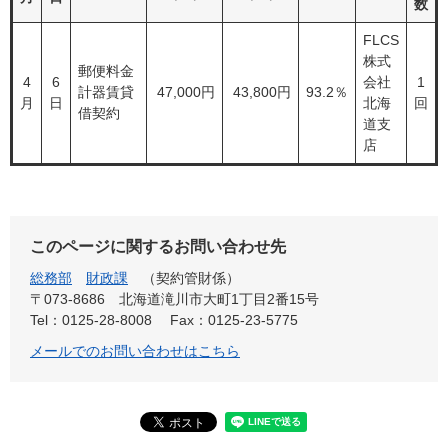
数
FLCS
株式
郵便料金
4
6
会社
1
計器賃貸
47,000円
43,800円
93.2％
月
日
北海
回
借契約
道支
店
このページに関するお問い合わせ先
総務部
財政課
契約管財係
〒073-8686
北海道滝川市大町1丁目2番15号
Tel：0125-28-8008
Fax：0125-23-5775
メールでのお問い合わせはこちら