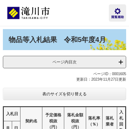
ペ
メ
ー
ニ
ジ
ュ
の
ー
先
を
本
頭
飛
文
物品等入札結果 令和5年度4月
で
ば
す。
し
て
本
ページ内目次
文
へ
ページID：0001605
更新日：2023年11月27日更新
表のサイズを切り替える
入
入札日
予定価格
落札金額
落札率
落札
札
契約名
税抜
税抜
（％）
業者
回
（円）
（円）
月
日