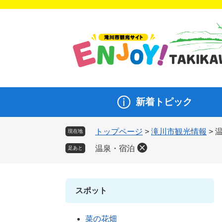
ペ
メ
ー
ニ
ジ
ュ
の
ー
先
を
頭
飛
で
ば
す。
し
新着トピック
て
本
文
トップページ
>
滝川市観光情報
>
現在地
へ
温泉・宿泊
足あと
スポット
菜の花畑