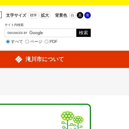
文字サイズ
拡大
背景色
標準
白
黒
青
サイト内検索
Google
カ
すべて
ページ
PDF
ス
タ
滝川市について
ム
検
索