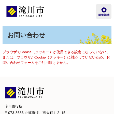
ペ
メ
ー
ニ
ジ
ュ
の
ー
先
を
本
頭
飛
文
お問い合わせ
で
ば
す。
し
て
本
ブラウザでCookie（クッキー）が使用できる設定になっていない、
文
または、ブラウザがCookie（クッキー）に対応していないため、お
へ
問い合わせフォームをご利用頂けません。
滝川市役所
〒073-8686 北海道滝川市大町1−2−15