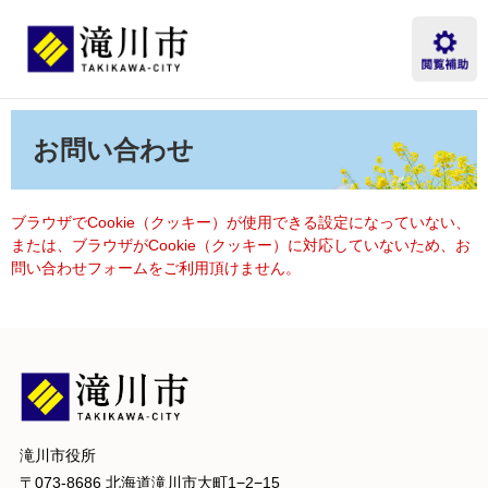
ペ
メ
ー
ニ
ジ
ュ
の
ー
先
を
本
頭
飛
文
お問い合わせ
で
ば
す。
し
て
本
ブラウザでCookie（クッキー）が使用できる設定になっていない、
文
または、ブラウザがCookie（クッキー）に対応していないため、お
へ
問い合わせフォームをご利用頂けません。
滝川市役所
〒073-8686 北海道滝川市大町1−2−15