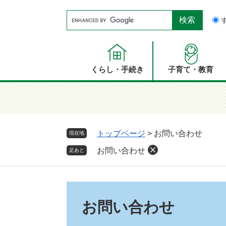
ペ
メ
Google
ー
ニ
カ
ジ
ュ
ス
の
ー
タ
先
を
ム
頭
飛
くらし・手続き
子育て・教育
検
で
ば
索
す。
し
て
本
文
トップページ
>
お問い合わせ
現在地
へ
お問い合わせ
足あと
本
文
お問い合わせ